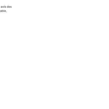
s avis des
table,