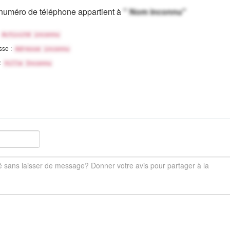
numéro de téléphone appartient à
" Nom inconnu"
Activité inconnu
sse :
Adresse inconnu
 :
Ville Inconnu