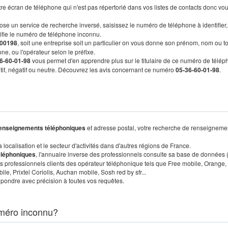
re écran de téléphone qui n'est pas répertorié dans vos listes de contacts donc vo
ose un service de recherche inversé, saisissez le numéro de téléphone à identifier,
tifie le numéro de téléphone inconnu.
00198
, soit une entreprise soit un particulier on vous donne son prénom, nom ou t
ne, ou l'opérateur selon le préfixe.
6-60-01-98
vous permet d'en apprendre plus sur le titulaire de ce numéro de télép
sitif, négatif ou neutre. Découvrez les avis concernant ce numéro
05-36-60-01-98
.
enseignements téléphoniques
et adresse postal, votre recherche de renseigneme
localisation et le secteur d'activités dans d'autres régions de France.
éléphoniques
, l'annuaire inverse des professionnels consulte sa base de données
s professionnels clients des opérateur téléphonique tels que Free mobile, Orange,
, Prixtel Coriolis, Auchan mobile, Sosh red by sfr...
pondre avec précision à toutes vos requêtes.
méro inconnu?