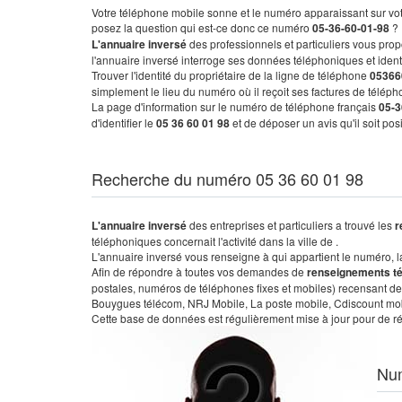
Votre téléphone mobile sonne et le numéro apparaissant sur vot
posez la question qui est-ce donc ce numéro
05-36-60-01-98
?
L'annuaire inversé
des professionnels et particuliers vous prop
l'annuaire inversé interroge ses données téléphoniques et iden
Trouver l'identité du propriétaire de la ligne de téléphone
05366
simplement le lieu du numéro où il reçoit ses factures de télépho
La page d'information sur le numéro de téléphone français
05-3
d'identifier le
05 36 60 01 98
et de déposer un avis qu'il soit po
Recherche du numéro 05 36 60 01 98
L'annuaire inversé
des entreprises et particuliers a trouvé les
r
téléphoniques concernait l'activité dans la ville de .
L'annuaire inversé vous renseigne à qui appartient le numéro, la 
Afin de répondre à toutes vos demandes de
renseignements t
postales, numéros de téléphones fixes et mobiles) recensant de
Bouygues télécom, NRJ Mobile, La poste mobile, Cdiscount mobile
Cette base de données est régulièrement mise à jour pour de ré
Nu