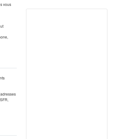
us vous
out
hone,
nts
 (adresses
 SFR,