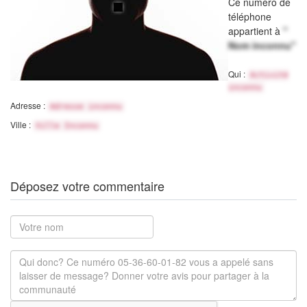
Ce numéro de
téléphone
appartient à
"
Nom inconnu"
Qui :
Activité
inconnu
Adresse :
Adresse inconnu
Ville :
Ville Inconnu
Déposez votre commentaire