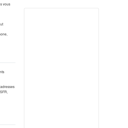
us vous
out
hone,
nts
 (adresses
 SFR,