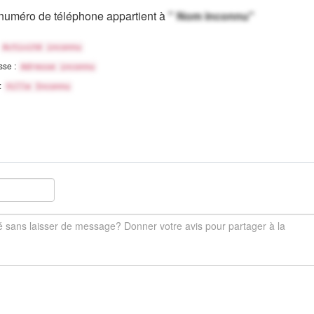
numéro de téléphone appartient à
" Nom inconnu"
Activité inconnu
sse :
Adresse inconnu
 :
Ville Inconnu