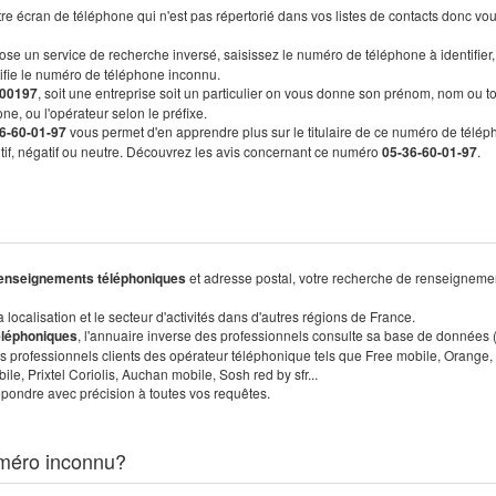
re écran de téléphone qui n'est pas répertorié dans vos listes de contacts donc vo
ose un service de recherche inversé, saisissez le numéro de téléphone à identifier,
tifie le numéro de téléphone inconnu.
00197
, soit une entreprise soit un particulier on vous donne son prénom, nom ou t
ne, ou l'opérateur selon le préfixe.
6-60-01-97
vous permet d'en apprendre plus sur le titulaire de ce numéro de télép
sitif, négatif ou neutre. Découvrez les avis concernant ce numéro
05-36-60-01-97
.
enseignements téléphoniques
et adresse postal, votre recherche de renseigneme
localisation et le secteur d'activités dans d'autres régions de France.
éléphoniques
, l'annuaire inverse des professionnels consulte sa base de données
s professionnels clients des opérateur téléphonique tels que Free mobile, Orange,
, Prixtel Coriolis, Auchan mobile, Sosh red by sfr...
pondre avec précision à toutes vos requêtes.
méro inconnu?