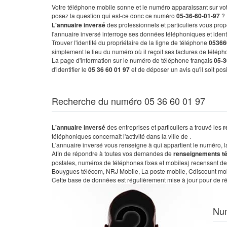
Votre téléphone mobile sonne et le numéro apparaissant sur vot
posez la question qui est-ce donc ce numéro
05-36-60-01-97
?
L'annuaire inversé
des professionnels et particuliers vous prop
l'annuaire inversé interroge ses données téléphoniques et iden
Trouver l'identité du propriétaire de la ligne de téléphone
05366
simplement le lieu du numéro où il reçoit ses factures de télépho
La page d'information sur le numéro de téléphone français
05-3
d'identifier le
05 36 60 01 97
et de déposer un avis qu'il soit po
Recherche du numéro 05 36 60 01 97
L'annuaire inversé
des entreprises et particuliers a trouvé les
r
téléphoniques concernait l'activité dans la ville de .
L'annuaire inversé vous renseigne à qui appartient le numéro, la 
Afin de répondre à toutes vos demandes de
renseignements t
postales, numéros de téléphones fixes et mobiles) recensant de
Bouygues télécom, NRJ Mobile, La poste mobile, Cdiscount mobile
Cette base de données est régulièrement mise à jour pour de ré
Nu