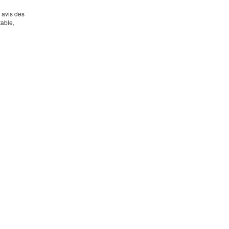
s avis des
table,