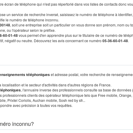
re écran de téléphone qui n'est pas répertorié dans vos listes de contacts donc vo
ose un service de recherche inversé, saisissez le numéro de téléphone à identifier,
tifie le numéro de téléphone inconnu.
00148
, soit une entreprise soit un particulier on vous donne son prénom, nom ou t
ne, ou l'opérateur selon le préfixe.
6-60-01-48
vous permet d'en apprendre plus sur le titulaire de ce numéro de télép
sitif, négatif ou neutre. Découvrez les avis concernant ce numéro
05-36-60-01-48
.
enseignements téléphoniques
et adresse postal, votre recherche de renseigneme
localisation et le secteur d'activités dans d'autres régions de France.
éléphoniques
, l'annuaire inverse des professionnels consulte sa base de données
s professionnels clients des opérateur téléphonique tels que Free mobile, Orange,
, Prixtel Coriolis, Auchan mobile, Sosh red by sfr...
pondre avec précision à toutes vos requêtes.
méro inconnu?