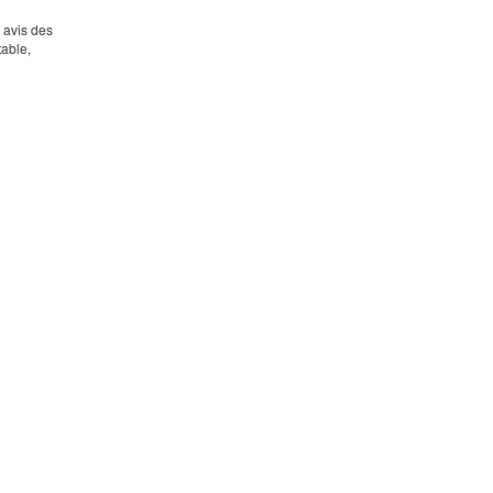
s avis des
table,