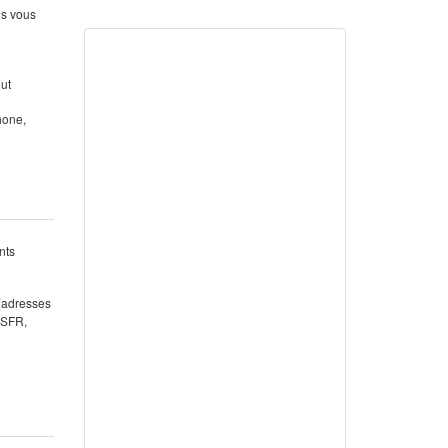
us vous
out
hone,
nts
 (adresses
 SFR,