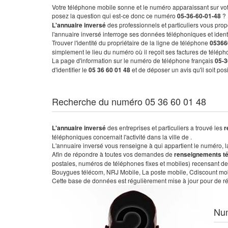
Votre téléphone mobile sonne et le numéro apparaissant sur vot
posez la question qui est-ce donc ce numéro
05-36-60-01-48
?
L'annuaire inversé
des professionnels et particuliers vous prop
l'annuaire inversé interroge ses données téléphoniques et iden
Trouver l'identité du propriétaire de la ligne de téléphone
05366
simplement le lieu du numéro où il reçoit ses factures de télépho
La page d'information sur le numéro de téléphone français
05-3
d'identifier le
05 36 60 01 48
et de déposer un avis qu'il soit po
Recherche du numéro 05 36 60 01 48
L'annuaire inversé
des entreprises et particuliers a trouvé les
r
téléphoniques concernait l'activité dans la ville de .
L'annuaire inversé vous renseigne à qui appartient le numéro, la 
Afin de répondre à toutes vos demandes de
renseignements t
postales, numéros de téléphones fixes et mobiles) recensant de
Bouygues télécom, NRJ Mobile, La poste mobile, Cdiscount mobile
Cette base de données est régulièrement mise à jour pour de ré
Nu