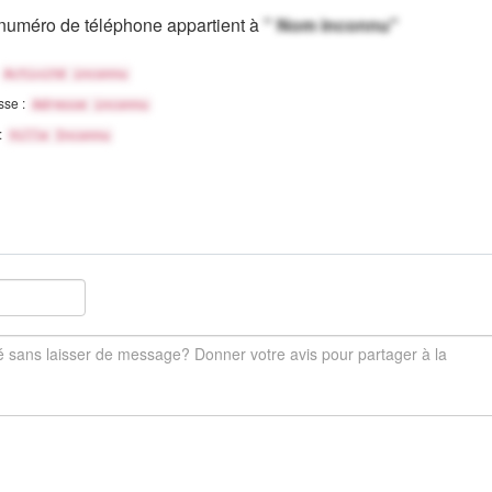
numéro de téléphone appartient à
" Nom inconnu"
Activité inconnu
sse :
Adresse inconnu
 :
Ville Inconnu