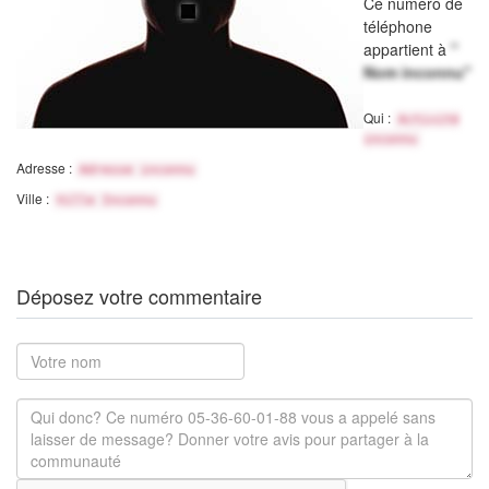
Ce numéro de
téléphone
appartient à
"
Nom inconnu"
Qui :
Activité
inconnu
Adresse :
Adresse inconnu
Ville :
Ville Inconnu
Déposez votre commentaire