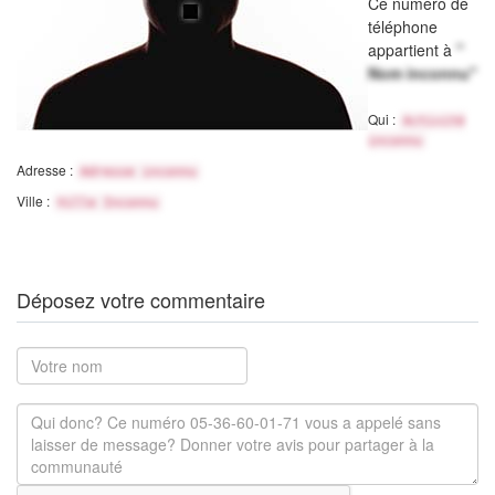
Ce numéro de
téléphone
appartient à
"
Nom inconnu"
Qui :
Activité
inconnu
Adresse :
Adresse inconnu
Ville :
Ville Inconnu
Déposez votre commentaire