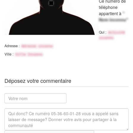
Ce numéro de
téléphone
appartient à
"
Nom inconnu"
Qui :
Activité
inconnu
Adresse :
Adresse inconnu
Ville :
Ville Inconnu
Déposez votre commentaire