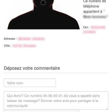
Ce numéro de
téléphone
appartient à
"
Nom inconnu"
Qui :
Activité
inconnu
Adresse :
Adresse inconnu
Ville :
Ville Inconnu
Déposez votre commentaire