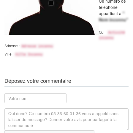
Ce numéro de
téléphone
appartient à
"
Nom inconnu"
Qui :
Activité
inconnu
Adresse :
Adresse inconnu
Ville :
Ville Inconnu
Déposez votre commentaire