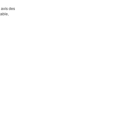
s avis des
table,