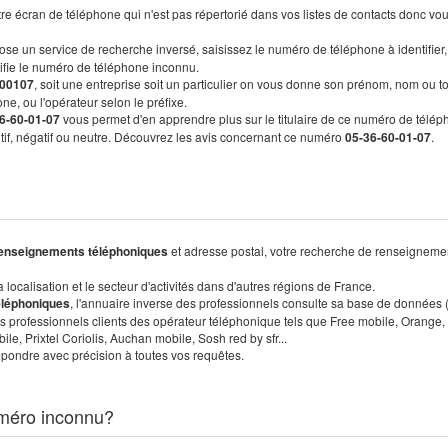
re écran de téléphone qui n'est pas répertorié dans vos listes de contacts donc vo
ose un service de recherche inversé, saisissez le numéro de téléphone à identifier,
tifie le numéro de téléphone inconnu.
00107
, soit une entreprise soit un particulier on vous donne son prénom, nom ou t
ne, ou l'opérateur selon le préfixe.
6-60-01-07
vous permet d'en apprendre plus sur le titulaire de ce numéro de télép
sitif, négatif ou neutre. Découvrez les avis concernant ce numéro
05-36-60-01-07
.
enseignements téléphoniques
et adresse postal, votre recherche de renseigneme
localisation et le secteur d'activités dans d'autres régions de France.
éléphoniques
, l'annuaire inverse des professionnels consulte sa base de données
s professionnels clients des opérateur téléphonique tels que Free mobile, Orange,
, Prixtel Coriolis, Auchan mobile, Sosh red by sfr...
pondre avec précision à toutes vos requêtes.
méro inconnu?