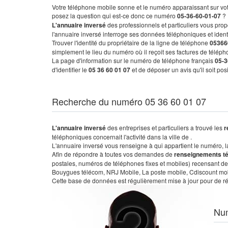
Votre téléphone mobile sonne et le numéro apparaissant sur vot
posez la question qui est-ce donc ce numéro
05-36-60-01-07
?
L'annuaire inversé
des professionnels et particuliers vous prop
l'annuaire inversé interroge ses données téléphoniques et iden
Trouver l'identité du propriétaire de la ligne de téléphone
05366
simplement le lieu du numéro où il reçoit ses factures de télépho
La page d'information sur le numéro de téléphone français
05-3
d'identifier le
05 36 60 01 07
et de déposer un avis qu'il soit po
Recherche du numéro 05 36 60 01 07
L'annuaire inversé
des entreprises et particuliers a trouvé les
r
téléphoniques concernait l'activité dans la ville de .
L'annuaire inversé vous renseigne à qui appartient le numéro, la 
Afin de répondre à toutes vos demandes de
renseignements t
postales, numéros de téléphones fixes et mobiles) recensant de
Bouygues télécom, NRJ Mobile, La poste mobile, Cdiscount mobile
Cette base de données est régulièrement mise à jour pour de ré
Nu