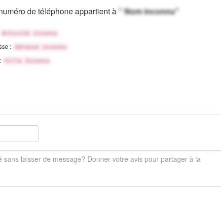
numéro de téléphone appartient à
" Nom inconnu"
Activité inconnu
sse :
Adresse inconnu
 :
Ville Inconnu