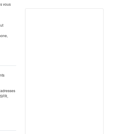
us vous
out
hone,
nts
 (adresses
 SFR,