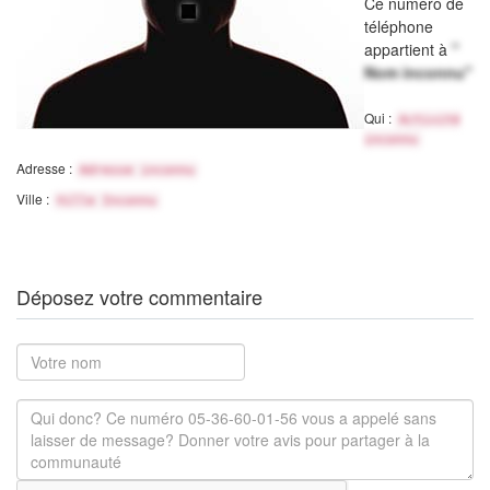
Ce numéro de
téléphone
appartient à
"
Nom inconnu"
Qui :
Activité
inconnu
Adresse :
Adresse inconnu
Ville :
Ville Inconnu
Déposez votre commentaire