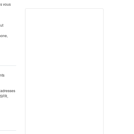
us vous
out
hone,
nts
 (adresses
 SFR,