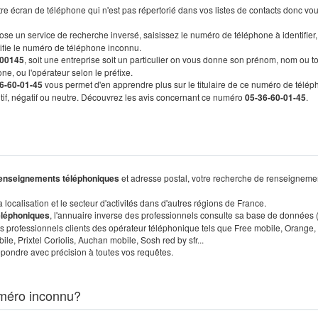
re écran de téléphone qui n'est pas répertorié dans vos listes de contacts donc vo
ose un service de recherche inversé, saisissez le numéro de téléphone à identifier,
tifie le numéro de téléphone inconnu.
00145
, soit une entreprise soit un particulier on vous donne son prénom, nom ou t
ne, ou l'opérateur selon le préfixe.
6-60-01-45
vous permet d'en apprendre plus sur le titulaire de ce numéro de télép
sitif, négatif ou neutre. Découvrez les avis concernant ce numéro
05-36-60-01-45
.
enseignements téléphoniques
et adresse postal, votre recherche de renseigneme
localisation et le secteur d'activités dans d'autres régions de France.
éléphoniques
, l'annuaire inverse des professionnels consulte sa base de données
s professionnels clients des opérateur téléphonique tels que Free mobile, Orange,
, Prixtel Coriolis, Auchan mobile, Sosh red by sfr...
pondre avec précision à toutes vos requêtes.
méro inconnu?