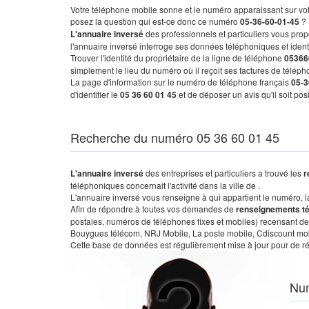
Votre téléphone mobile sonne et le numéro apparaissant sur vot
posez la question qui est-ce donc ce numéro
05-36-60-01-45
?
L'annuaire inversé
des professionnels et particuliers vous prop
l'annuaire inversé interroge ses données téléphoniques et iden
Trouver l'identité du propriétaire de la ligne de téléphone
05366
simplement le lieu du numéro où il reçoit ses factures de télépho
La page d'information sur le numéro de téléphone français
05-3
d'identifier le
05 36 60 01 45
et de déposer un avis qu'il soit po
Recherche du numéro 05 36 60 01 45
L'annuaire inversé
des entreprises et particuliers a trouvé les
r
téléphoniques concernait l'activité dans la ville de .
L'annuaire inversé vous renseigne à qui appartient le numéro, la 
Afin de répondre à toutes vos demandes de
renseignements t
postales, numéros de téléphones fixes et mobiles) recensant de
Bouygues télécom, NRJ Mobile, La poste mobile, Cdiscount mobile
Cette base de données est régulièrement mise à jour pour de ré
Nu