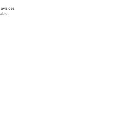
s avis des
table,