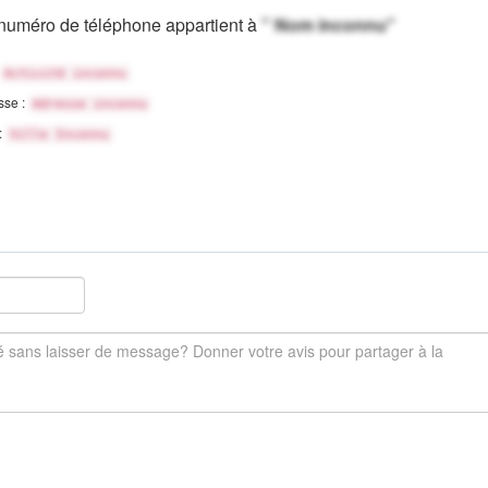
numéro de téléphone appartient à
" Nom inconnu"
Activité inconnu
sse :
Adresse inconnu
 :
Ville Inconnu