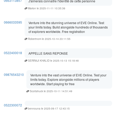
0663113857
J'aimerais connaitre l'identité de cette personne
Marion le 2025-11-11 10:35:36
0666033595
Venture into the stunning universe of EVE Online. Test
your limits today. Build alongside hundreds of thousands
of explorers worldwide. Free registration
Robertnom le 2025-10-14 23:11:55
0522400018
APPELLE SANS REPONSE
SERRAJI KHALID le 2025-10-13 15:18:48
09876543210
Venture into the vast universe of EVE Online. Test your
limits today. Explore alongside millions of players
worldwide. Start playing for free
Scottshuck le 2025-10-11 14:51:49
0522300072
bennouna le 2025-09-17 12:43:15