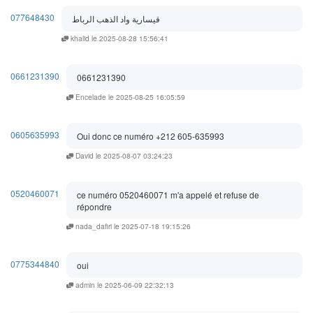
077648430
قيسارية واد الذهب الرباط
khalid le 2025-08-28 15:56:41
0661231390
0661231390
Encelade le 2025-08-25 16:05:59
0605635993
Oui donc ce numéro +212 605-635993
David le 2025-08-07 03:24:23
0520460071
ce numéro 0520460071 m'a appelé et refuse de
répondre
nada_dafiri le 2025-07-18 19:15:26
0775344840
oui
admin le 2025-06-09 22:32:13