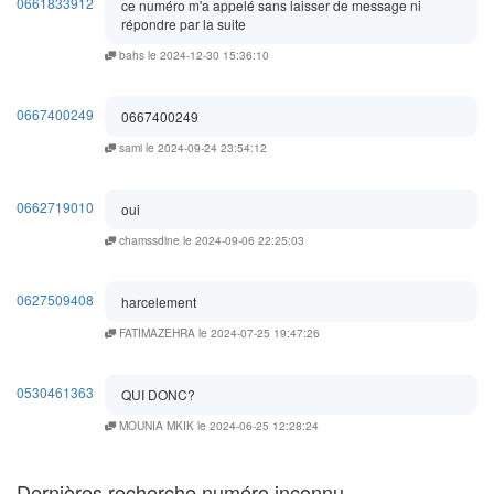
0661833912
ce numéro m'a appelé sans laisser de message ni
répondre par la suite
bahs le 2024-12-30 15:36:10
0667400249
0667400249
sami le 2024-09-24 23:54:12
0662719010
oui
chamssdine le 2024-09-06 22:25:03
0627509408
harcelement
FATIMAZEHRA le 2024-07-25 19:47:26
0530461363
QUI DONC?
MOUNIA MKIK le 2024-06-25 12:28:24
Dernières recherche numéro inconnu