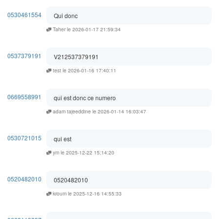
0530461554
Qui donc
Taher le 2026-01-17 21:59:34
0537379191
V212537379191
test le 2026-01-16 17:40:11
0669558991
qui est donc ce numero
adam tajeeddine le 2026-01-14 16:03:47
0530721015
qui est
ym le 2025-12-22 15:14:20
0520482010
0520482010
kroum le 2025-12-16 14:55:33