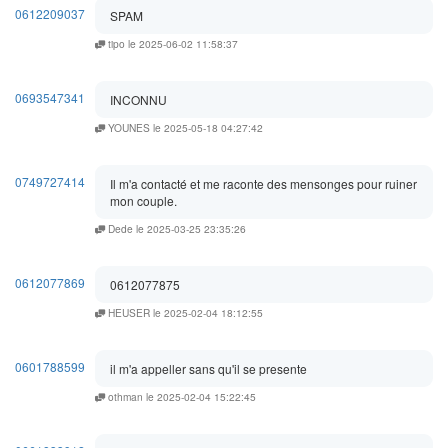
0612209037
SPAM
tipo le 2025-06-02 11:58:37
0693547341
INCONNU
YOUNES le 2025-05-18 04:27:42
0749727414
Il m'a contacté et me raconte des mensonges pour ruiner
mon couple.
Dede le 2025-03-25 23:35:26
0612077869
0612077875
HEUSER le 2025-02-04 18:12:55
0601788599
il m'a appeller sans qu'il se presente
othman le 2025-02-04 15:22:45