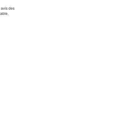
s avis des
table,