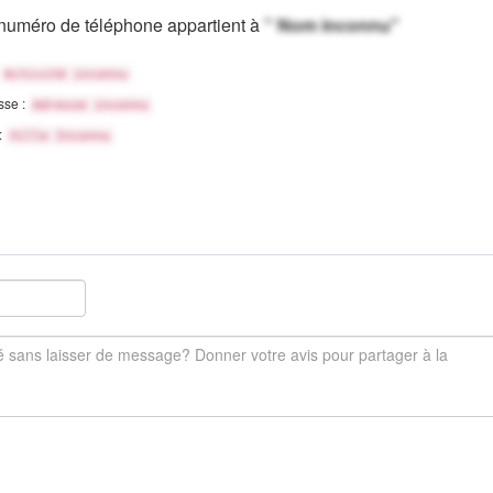
numéro de téléphone appartient à
" Nom inconnu"
Activité inconnu
sse :
Adresse inconnu
 :
Ville Inconnu