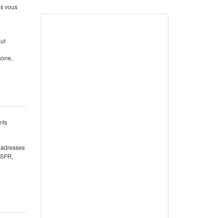
us vous
out
hone,
nts
 (adresses
 SFR,