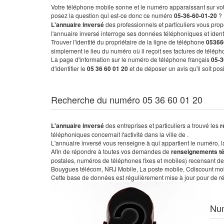
Votre téléphone mobile sonne et le numéro apparaissant sur vot
posez la question qui est-ce donc ce numéro
05-36-60-01-20
?
L'annuaire inversé
des professionnels et particuliers vous prop
l'annuaire inversé interroge ses données téléphoniques et iden
Trouver l'identité du propriétaire de la ligne de téléphone
05366
simplement le lieu du numéro où il reçoit ses factures de télépho
La page d'information sur le numéro de téléphone français
05-3
d'identifier le
05 36 60 01 20
et de déposer un avis qu'il soit po
Recherche du numéro 05 36 60 01 20
L'annuaire inversé
des entreprises et particuliers a trouvé les
r
téléphoniques concernait l'activité dans la ville de .
L'annuaire inversé vous renseigne à qui appartient le numéro, la 
Afin de répondre à toutes vos demandes de
renseignements t
postales, numéros de téléphones fixes et mobiles) recensant de
Bouygues télécom, NRJ Mobile, La poste mobile, Cdiscount mobile
Cette base de données est régulièrement mise à jour pour de ré
Nu