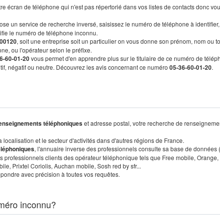
re écran de téléphone qui n'est pas répertorié dans vos listes de contacts donc vo
ose un service de recherche inversé, saisissez le numéro de téléphone à identifier,
tifie le numéro de téléphone inconnu.
00120
, soit une entreprise soit un particulier on vous donne son prénom, nom ou t
ne, ou l'opérateur selon le préfixe.
6-60-01-20
vous permet d'en apprendre plus sur le titulaire de ce numéro de télép
sitif, négatif ou neutre. Découvrez les avis concernant ce numéro
05-36-60-01-20
.
enseignements téléphoniques
et adresse postal, votre recherche de renseigneme
localisation et le secteur d'activités dans d'autres régions de France.
éléphoniques
, l'annuaire inverse des professionnels consulte sa base de données
s professionnels clients des opérateur téléphonique tels que Free mobile, Orange,
, Prixtel Coriolis, Auchan mobile, Sosh red by sfr...
pondre avec précision à toutes vos requêtes.
méro inconnu?