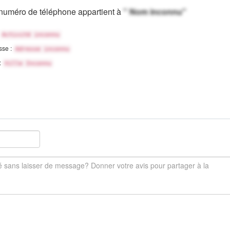
numéro de téléphone appartient à
" Nom inconnu"
Activité inconnu
sse :
Adresse inconnu
 :
Ville Inconnu