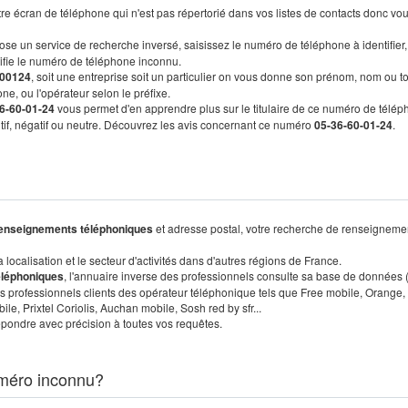
re écran de téléphone qui n'est pas répertorié dans vos listes de contacts donc vo
ose un service de recherche inversé, saisissez le numéro de téléphone à identifier,
tifie le numéro de téléphone inconnu.
00124
, soit une entreprise soit un particulier on vous donne son prénom, nom ou t
ne, ou l'opérateur selon le préfixe.
6-60-01-24
vous permet d'en apprendre plus sur le titulaire de ce numéro de télép
sitif, négatif ou neutre. Découvrez les avis concernant ce numéro
05-36-60-01-24
.
enseignements téléphoniques
et adresse postal, votre recherche de renseigneme
localisation et le secteur d'activités dans d'autres régions de France.
éléphoniques
, l'annuaire inverse des professionnels consulte sa base de données
s professionnels clients des opérateur téléphonique tels que Free mobile, Orange,
, Prixtel Coriolis, Auchan mobile, Sosh red by sfr...
pondre avec précision à toutes vos requêtes.
méro inconnu?