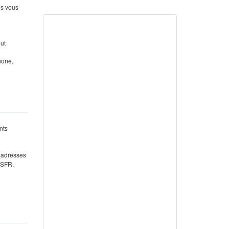
us vous
out
hone,
nts
 (adresses
 SFR,