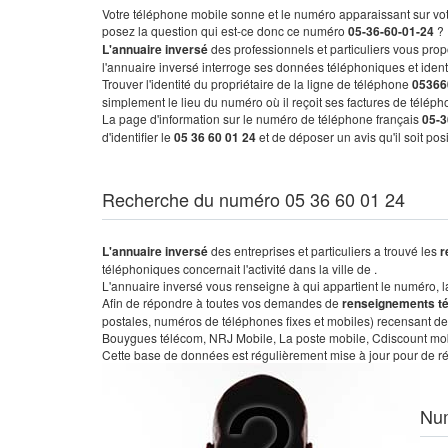
Votre téléphone mobile sonne et le numéro apparaissant sur vot
posez la question qui est-ce donc ce numéro
05-36-60-01-24
?
L'annuaire inversé
des professionnels et particuliers vous prop
l'annuaire inversé interroge ses données téléphoniques et iden
Trouver l'identité du propriétaire de la ligne de téléphone
05366
simplement le lieu du numéro où il reçoit ses factures de télépho
La page d'information sur le numéro de téléphone français
05-3
d'identifier le
05 36 60 01 24
et de déposer un avis qu'il soit po
Recherche du numéro 05 36 60 01 24
L'annuaire inversé
des entreprises et particuliers a trouvé les
r
téléphoniques concernait l'activité dans la ville de .
L'annuaire inversé vous renseigne à qui appartient le numéro, la 
Afin de répondre à toutes vos demandes de
renseignements t
postales, numéros de téléphones fixes et mobiles) recensant de
Bouygues télécom, NRJ Mobile, La poste mobile, Cdiscount mobile
Cette base de données est régulièrement mise à jour pour de ré
Nu