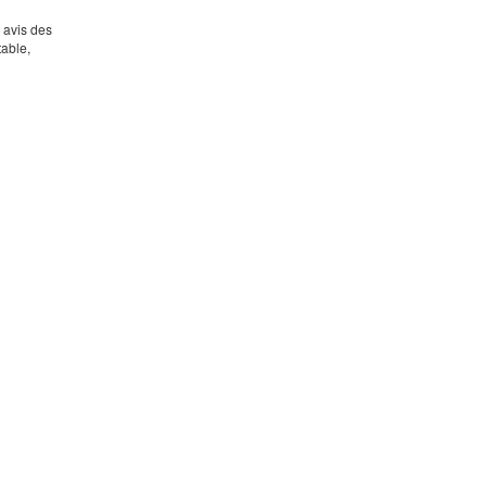
s avis des
table,