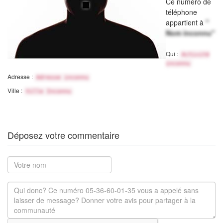
Ce numéro de
téléphone
appartient à
"
Nom inconnu"
Qui :
Activité
inconnu
Adresse :
Adresse inconnu
Ville :
Ville Inconnu
Déposez votre commentaire