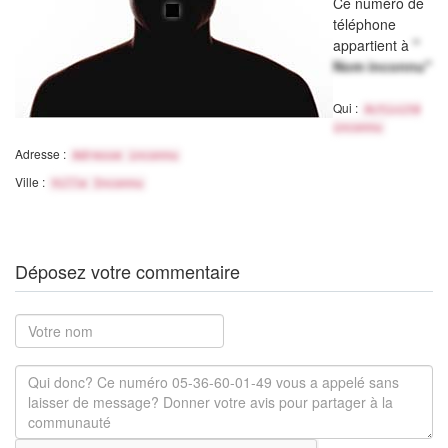
Ce numéro de
téléphone
appartient à
"
Nom inconnu"
Qui :
Activité
inconnu
Adresse :
Adresse inconnu
Ville :
Ville Inconnu
Déposez votre commentaire