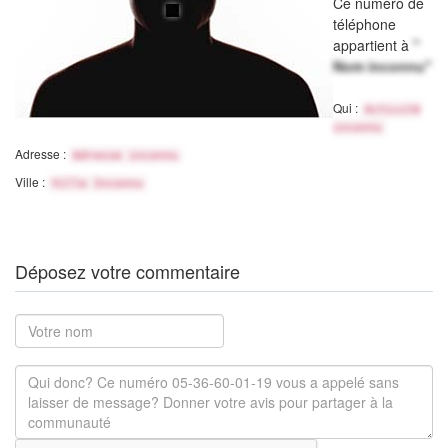
Ce numéro de
téléphone
appartient à
"
Nom inconnu"
Qui :
Activité
inconnu
Adresse :
Adresse inconnu
Ville :
Ville Inconnu
Déposez votre commentaire