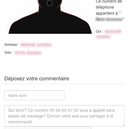
Ce numéro de
téléphone
appartient à
"
Nom inconnu"
Qui :
Activité
inconnu
Adresse :
Adresse inconnu
Ville :
Ville Inconnu
Déposez votre commentaire