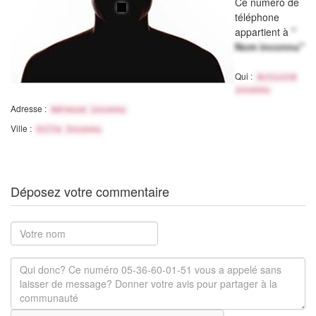
Ce numéro de
téléphone
appartient à
"
Nom inconnu"
Qui :
Activité
inconnu
Adresse :
Adresse inconnu
Ville :
Ville Inconnu
Déposez votre commentaire