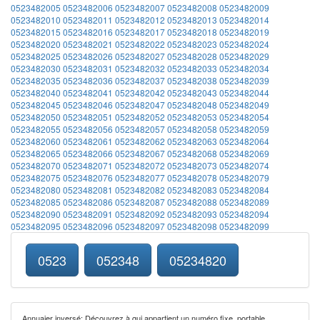
0523482005
0523482006
0523482007
0523482008
0523482009
0523482010
0523482011
0523482012
0523482013
0523482014
0523482015
0523482016
0523482017
0523482018
0523482019
0523482020
0523482021
0523482022
0523482023
0523482024
0523482025
0523482026
0523482027
0523482028
0523482029
0523482030
0523482031
0523482032
0523482033
0523482034
0523482035
0523482036
0523482037
0523482038
0523482039
0523482040
0523482041
0523482042
0523482043
0523482044
0523482045
0523482046
0523482047
0523482048
0523482049
0523482050
0523482051
0523482052
0523482053
0523482054
0523482055
0523482056
0523482057
0523482058
0523482059
0523482060
0523482061
0523482062
0523482063
0523482064
0523482065
0523482066
0523482067
0523482068
0523482069
0523482070
0523482071
0523482072
0523482073
0523482074
0523482075
0523482076
0523482077
0523482078
0523482079
0523482080
0523482081
0523482082
0523482083
0523482084
0523482085
0523482086
0523482087
0523482088
0523482089
0523482090
0523482091
0523482092
0523482093
0523482094
0523482095
0523482096
0523482097
0523482098
0523482099
0523
052348
05234820
Annuaier inversé: Découvrez à qui appartient un numéro fixe, portable,