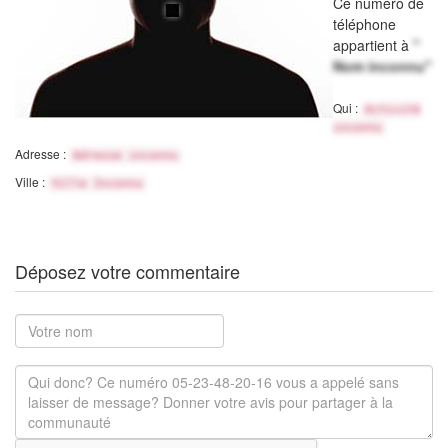
Ce numéro de
téléphone
appartient à
"
Nom inconnu"
Qui :
Activité
inconnu
Adresse :
Adresse inconnu
Ville :
Ville Inconnu
Déposez votre commentaire