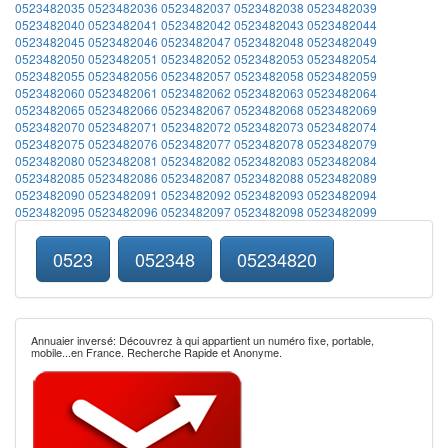
0523482035
0523482036
0523482037
0523482038
0523482039
0523482040
0523482041
0523482042
0523482043
0523482044
0523482045
0523482046
0523482047
0523482048
0523482049
0523482050
0523482051
0523482052
0523482053
0523482054
0523482055
0523482056
0523482057
0523482058
0523482059
0523482060
0523482061
0523482062
0523482063
0523482064
0523482065
0523482066
0523482067
0523482068
0523482069
0523482070
0523482071
0523482072
0523482073
0523482074
0523482075
0523482076
0523482077
0523482078
0523482079
0523482080
0523482081
0523482082
0523482083
0523482084
0523482085
0523482086
0523482087
0523482088
0523482089
0523482090
0523482091
0523482092
0523482093
0523482094
0523482095
0523482096
0523482097
0523482098
0523482099
0523
052348
05234820
Annuaier inversé: Découvrez à qui appartient un numéro fixe, portable,
mobile...en France. Recherche Rapide et Anonyme.