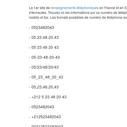
Le 1er site de
renseignements téléphoniques
en France et en Eu
internautes. Trouvez ici les informations sur ce numéro de télép
mobile et fax. Les formats possibles de numéro de téléphone son
- 0523482043
- 05.23.48.20.43
- 05 23 48 20 43
- 05-23-48-20-43
- 05/23/48/20/43
- 05_23_48_20_43
- 05,23,48,20,43
- +212 5 23 48 20 43
- 0523482043
- +212523482043
- 00212523482043