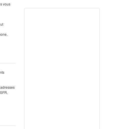
us vous
out
hone,
nts
 (adresses
 SFR,