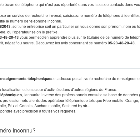
re écran de téléphone qui n'est pas répertorié dans vos listes de contacts donc vo
ose un service de recherche inversé, saisissez le numéro de téléphone à identifier,
tifie le numéro de téléphone inconnu.
82043
, soit une entreprise soit un particulier on vous donne son prénom, nom ou t
ne, ou l'opérateur selon le préfixe.
3-48-20-43
vous permet d'en apprendre plus sur le titulaire de ce numéro de télép
sitif, négatif ou neutre. Découvrez les avis concernant ce numéro
05-23-48-20-43
.
enseignements téléphoniques
et adresse postal, votre recherche de renseigneme
localisation et le secteur d'activités dans d'autres régions de France.
éléphoniques
, l'annuaire inverse des professionnels consulte sa base de données
s professionnels clients des opérateur téléphonique tels que Free mobile, Orange,
, Prixtel Coriolis, Auchan mobile, Sosh red by sfr...
pondre avec précision à toutes vos requêtes.
méro inconnu?