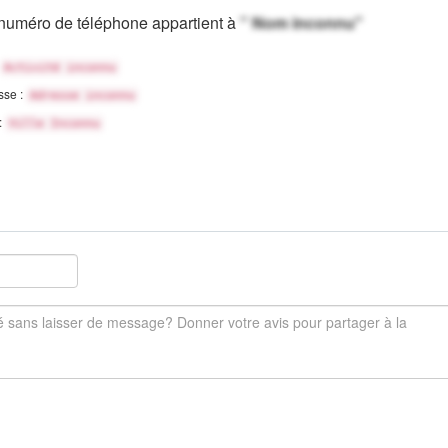
numéro de téléphone appartient à
" Nom inconnu"
Activité inconnu
sse :
Adresse inconnu
 :
Ville Inconnu