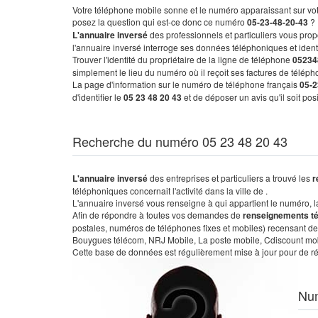
Votre téléphone mobile sonne et le numéro apparaissant sur vot
posez la question qui est-ce donc ce numéro
05-23-48-20-43
?
L'annuaire inversé
des professionnels et particuliers vous prop
l'annuaire inversé interroge ses données téléphoniques et iden
Trouver l'identité du propriétaire de la ligne de téléphone
05234
simplement le lieu du numéro où il reçoit ses factures de télépho
La page d'information sur le numéro de téléphone français
05-2
d'identifier le
05 23 48 20 43
et de déposer un avis qu'il soit po
Recherche du numéro 05 23 48 20 43
L'annuaire inversé
des entreprises et particuliers a trouvé les
r
téléphoniques concernait l'activité dans la ville de .
L'annuaire inversé vous renseigne à qui appartient le numéro, la 
Afin de répondre à toutes vos demandes de
renseignements t
postales, numéros de téléphones fixes et mobiles) recensant de
Bouygues télécom, NRJ Mobile, La poste mobile, Cdiscount mobile
Cette base de données est régulièrement mise à jour pour de ré
Nu