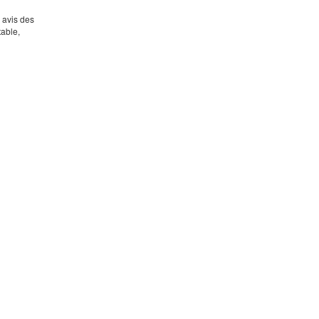
s avis des
table,