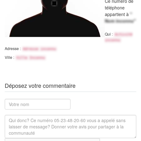
Ce numéro de
téléphone
appartient à
"
Nom inconnu"
Qui :
Activité
inconnu
Adresse :
Adresse inconnu
Ville :
Ville Inconnu
Déposez votre commentaire