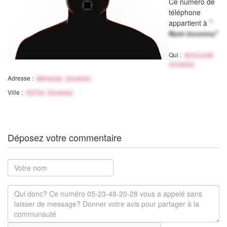
Ce numéro de
téléphone
appartient à
"
Nom inconnu"
Qui :
Activité
inconnu
Adresse :
Adresse inconnu
Ville :
Ville Inconnu
Déposez votre commentaire