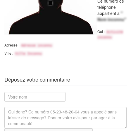
Ce numéro de
téléphone
appartient à
"
Nom inconnu"
Qui :
Activité
inconnu
Adresse :
Adresse inconnu
Ville :
Ville Inconnu
Déposez votre commentaire