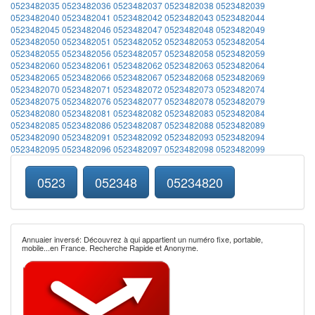
0523482035
0523482036
0523482037
0523482038
0523482039
0523482040
0523482041
0523482042
0523482043
0523482044
0523482045
0523482046
0523482047
0523482048
0523482049
0523482050
0523482051
0523482052
0523482053
0523482054
0523482055
0523482056
0523482057
0523482058
0523482059
0523482060
0523482061
0523482062
0523482063
0523482064
0523482065
0523482066
0523482067
0523482068
0523482069
0523482070
0523482071
0523482072
0523482073
0523482074
0523482075
0523482076
0523482077
0523482078
0523482079
0523482080
0523482081
0523482082
0523482083
0523482084
0523482085
0523482086
0523482087
0523482088
0523482089
0523482090
0523482091
0523482092
0523482093
0523482094
0523482095
0523482096
0523482097
0523482098
0523482099
0523
052348
05234820
Annuaier inversé: Découvrez à qui appartient un numéro fixe, portable,
mobile...en France. Recherche Rapide et Anonyme.