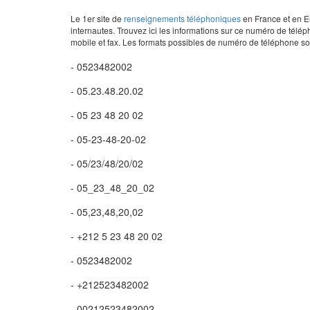
Le 1er site de
renseignements téléphoniques
en France et en Eu
internautes. Trouvez ici les informations sur ce numéro de télép
mobile et fax. Les formats possibles de numéro de téléphone son
- 0523482002
- 05.23.48.20.02
- 05 23 48 20 02
- 05-23-48-20-02
- 05/23/48/20/02
- 05_23_48_20_02
- 05,23,48,20,02
- +212 5 23 48 20 02
- 0523482002
- +212523482002
- 00212523482002