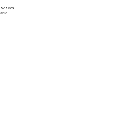
s avis des
table,