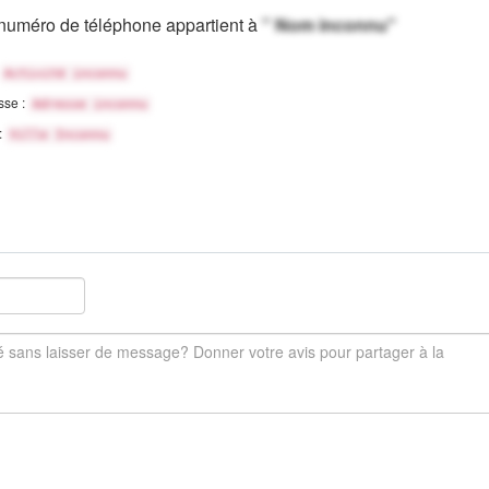
numéro de téléphone appartient à
" Nom inconnu"
Activité inconnu
sse :
Adresse inconnu
 :
Ville Inconnu