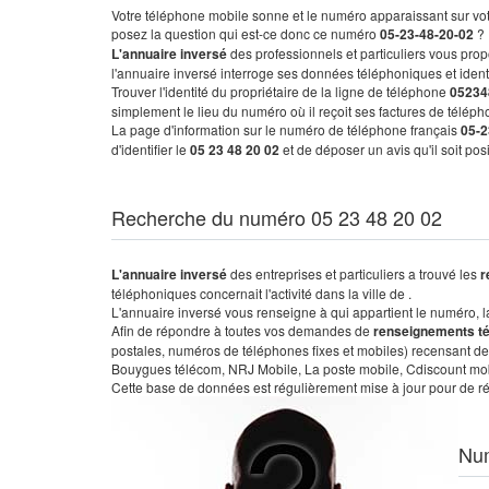
Votre téléphone mobile sonne et le numéro apparaissant sur vot
posez la question qui est-ce donc ce numéro
05-23-48-20-02
?
L'annuaire inversé
des professionnels et particuliers vous prop
l'annuaire inversé interroge ses données téléphoniques et iden
Trouver l'identité du propriétaire de la ligne de téléphone
05234
simplement le lieu du numéro où il reçoit ses factures de télépho
La page d'information sur le numéro de téléphone français
05-2
d'identifier le
05 23 48 20 02
et de déposer un avis qu'il soit po
Recherche du numéro 05 23 48 20 02
L'annuaire inversé
des entreprises et particuliers a trouvé les
r
téléphoniques concernait l'activité dans la ville de .
L'annuaire inversé vous renseigne à qui appartient le numéro, la 
Afin de répondre à toutes vos demandes de
renseignements t
postales, numéros de téléphones fixes et mobiles) recensant de
Bouygues télécom, NRJ Mobile, La poste mobile, Cdiscount mobile
Cette base de données est régulièrement mise à jour pour de ré
Nu