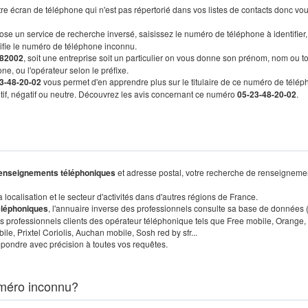
re écran de téléphone qui n'est pas répertorié dans vos listes de contacts donc vo
ose un service de recherche inversé, saisissez le numéro de téléphone à identifier,
tifie le numéro de téléphone inconnu.
82002
, soit une entreprise soit un particulier on vous donne son prénom, nom ou t
ne, ou l'opérateur selon le préfixe.
3-48-20-02
vous permet d'en apprendre plus sur le titulaire de ce numéro de télép
sitif, négatif ou neutre. Découvrez les avis concernant ce numéro
05-23-48-20-02
.
enseignements téléphoniques
et adresse postal, votre recherche de renseigneme
localisation et le secteur d'activités dans d'autres régions de France.
éléphoniques
, l'annuaire inverse des professionnels consulte sa base de données
s professionnels clients des opérateur téléphonique tels que Free mobile, Orange,
, Prixtel Coriolis, Auchan mobile, Sosh red by sfr...
pondre avec précision à toutes vos requêtes.
méro inconnu?