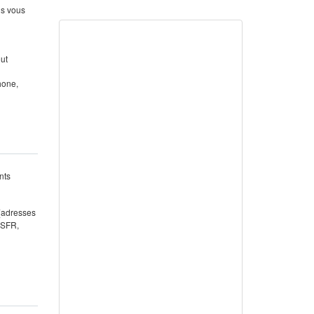
us vous
out
hone,
nts
 (adresses
 SFR,