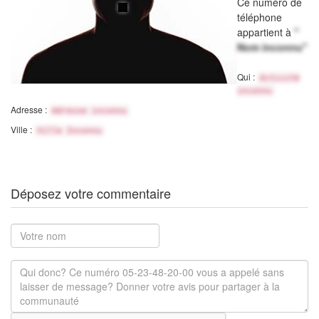
Ce numéro de
téléphone
appartient à
"
Nom inconnu"
Qui :
Activité
inconnu
Adresse :
Adresse inconnu
Ville :
Ville Inconnu
Déposez votre commentaire