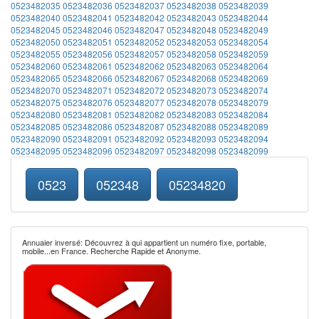
0523482035
0523482036
0523482037
0523482038
0523482039
0523482040
0523482041
0523482042
0523482043
0523482044
0523482045
0523482046
0523482047
0523482048
0523482049
0523482050
0523482051
0523482052
0523482053
0523482054
0523482055
0523482056
0523482057
0523482058
0523482059
0523482060
0523482061
0523482062
0523482063
0523482064
0523482065
0523482066
0523482067
0523482068
0523482069
0523482070
0523482071
0523482072
0523482073
0523482074
0523482075
0523482076
0523482077
0523482078
0523482079
0523482080
0523482081
0523482082
0523482083
0523482084
0523482085
0523482086
0523482087
0523482088
0523482089
0523482090
0523482091
0523482092
0523482093
0523482094
0523482095
0523482096
0523482097
0523482098
0523482099
0523
052348
05234820
Annuaier inversé: Découvrez à qui appartient un numéro fixe, portable,
mobile...en France. Recherche Rapide et Anonyme.