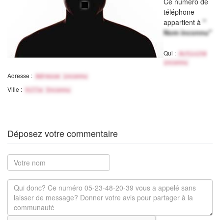
Ce numéro de
téléphone
appartient à
"
Nom inconnu"
Qui :
Activité
inconnu
Adresse :
Adresse inconnu
Ville :
Ville Inconnu
Déposez votre commentaire