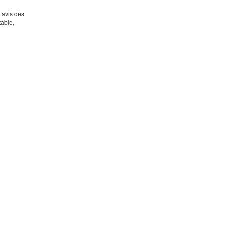
s avis des
table,