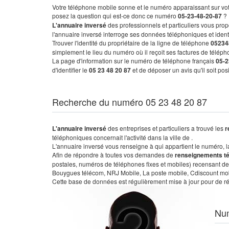
Votre téléphone mobile sonne et le numéro apparaissant sur vot
posez la question qui est-ce donc ce numéro
05-23-48-20-87
?
L'annuaire inversé
des professionnels et particuliers vous prop
l'annuaire inversé interroge ses données téléphoniques et iden
Trouver l'identité du propriétaire de la ligne de téléphone
05234
simplement le lieu du numéro où il reçoit ses factures de télépho
La page d'information sur le numéro de téléphone français
05-2
d'identifier le
05 23 48 20 87
et de déposer un avis qu'il soit po
Recherche du numéro 05 23 48 20 87
L'annuaire inversé
des entreprises et particuliers a trouvé les
r
téléphoniques concernait l'activité dans la ville de .
L'annuaire inversé vous renseigne à qui appartient le numéro, la 
Afin de répondre à toutes vos demandes de
renseignements t
postales, numéros de téléphones fixes et mobiles) recensant de
Bouygues télécom, NRJ Mobile, La poste mobile, Cdiscount mobile
Cette base de données est régulièrement mise à jour pour de ré
Nu