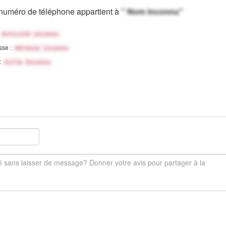
numéro de téléphone appartient à
" Nom inconnu"
Activité inconnu
sse :
Adresse inconnu
 :
Ville Inconnu