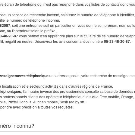
re écran de téléphone qui n'est pas répertorié dans vos listes de contacts donc vo
ose un service de recherche inversé, saisissez le numéro de téléphone à identifier,
tifie le numéro de téléphone inconnu.
82087
, soit une entreprise soit un particulier on vous donne son prénom, nom ou t
ne, ou l'opérateur selon le préfixe.
3-48-20-87
vous permet d'en apprendre plus sur le titulaire de ce numéro de télép
sitif, négatif ou neutre. Découvrez les avis concernant ce numéro
05-23-48-20-87
.
enseignements téléphoniques
et adresse postal, votre recherche de renseigneme
localisation et le secteur d'activités dans d'autres régions de France.
éléphoniques
, l'annuaire inverse des professionnels consulte sa base de données
s professionnels clients des opérateur téléphonique tels que Free mobile, Orange,
, Prixtel Coriolis, Auchan mobile, Sosh red by sfr...
pondre avec précision à toutes vos requêtes.
méro inconnu?