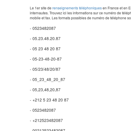
Le 1er site de
renseignements téléphoniques
en France et en Eu
internautes. Trouvez ici les informations sur ce numéro de télép
mobile et fax. Les formats possibles de numéro de téléphone son
- 0523482087
- 05.23.48.20.87
- 05 23 48 20 87
- 05-23-48-20-87
- 05/23/48/20/87
- 05_23_48_20_87
- 05,23,48,20,87
- +212 5 23 48 20 87
- 0523482087
- +212523482087
- 00212523482087