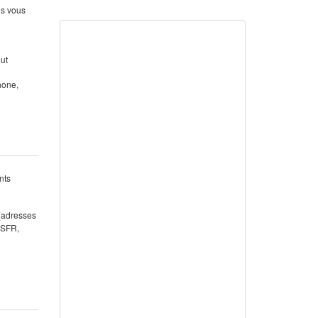
us vous
out
hone,
nts
 (adresses
 SFR,