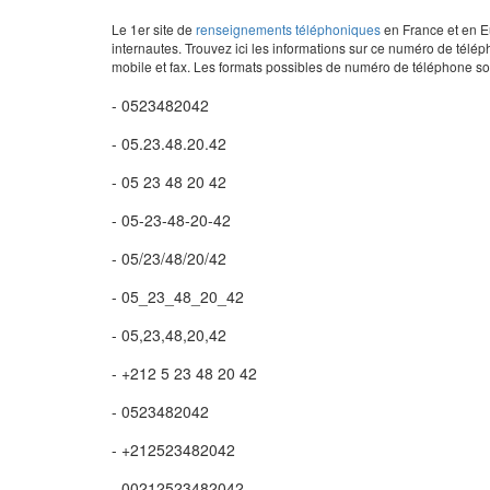
Le 1er site de
renseignements téléphoniques
en France et en Eu
internautes. Trouvez ici les informations sur ce numéro de télép
mobile et fax. Les formats possibles de numéro de téléphone son
- 0523482042
- 05.23.48.20.42
- 05 23 48 20 42
- 05-23-48-20-42
- 05/23/48/20/42
- 05_23_48_20_42
- 05,23,48,20,42
- +212 5 23 48 20 42
- 0523482042
- +212523482042
- 00212523482042