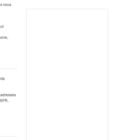
us vous
out
hone,
nts
 (adresses
 SFR,