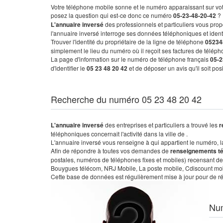
Votre téléphone mobile sonne et le numéro apparaissant sur vot
posez la question qui est-ce donc ce numéro
05-23-48-20-42
?
L'annuaire inversé
des professionnels et particuliers vous prop
l'annuaire inversé interroge ses données téléphoniques et iden
Trouver l'identité du propriétaire de la ligne de téléphone
05234
simplement le lieu du numéro où il reçoit ses factures de télépho
La page d'information sur le numéro de téléphone français
05-2
d'identifier le
05 23 48 20 42
et de déposer un avis qu'il soit po
Recherche du numéro 05 23 48 20 42
L'annuaire inversé
des entreprises et particuliers a trouvé les
r
téléphoniques concernait l'activité dans la ville de .
L'annuaire inversé vous renseigne à qui appartient le numéro, la 
Afin de répondre à toutes vos demandes de
renseignements t
postales, numéros de téléphones fixes et mobiles) recensant de
Bouygues télécom, NRJ Mobile, La poste mobile, Cdiscount mobile
Cette base de données est régulièrement mise à jour pour de ré
Nu