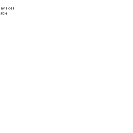
s avis des
table,