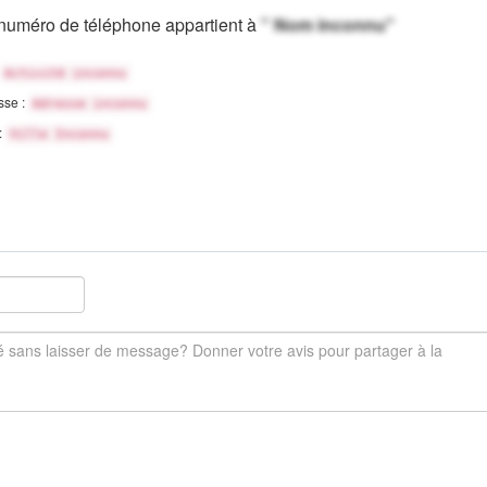
numéro de téléphone appartient à
" Nom inconnu"
Activité inconnu
sse :
Adresse inconnu
 :
Ville Inconnu