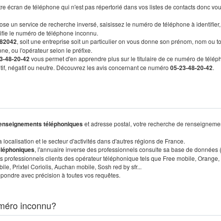
re écran de téléphone qui n'est pas répertorié dans vos listes de contacts donc vo
ose un service de recherche inversé, saisissez le numéro de téléphone à identifier,
tifie le numéro de téléphone inconnu.
82042
, soit une entreprise soit un particulier on vous donne son prénom, nom ou t
ne, ou l'opérateur selon le préfixe.
3-48-20-42
vous permet d'en apprendre plus sur le titulaire de ce numéro de télép
sitif, négatif ou neutre. Découvrez les avis concernant ce numéro
05-23-48-20-42
.
enseignements téléphoniques
et adresse postal, votre recherche de renseigneme
localisation et le secteur d'activités dans d'autres régions de France.
éléphoniques
, l'annuaire inverse des professionnels consulte sa base de données
s professionnels clients des opérateur téléphonique tels que Free mobile, Orange,
, Prixtel Coriolis, Auchan mobile, Sosh red by sfr...
pondre avec précision à toutes vos requêtes.
méro inconnu?