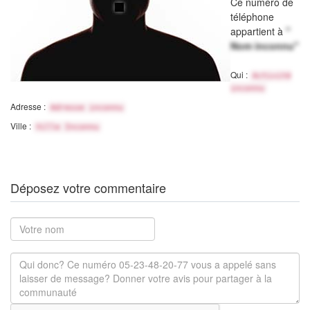
Ce numéro de
téléphone
appartient à
"
Nom inconnu"
Qui :
Activité
inconnu
Adresse :
Adresse inconnu
Ville :
Ville Inconnu
Déposez votre commentaire