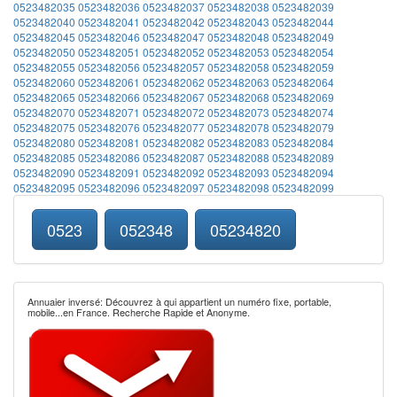
0523482035
0523482036
0523482037
0523482038
0523482039
0523482040
0523482041
0523482042
0523482043
0523482044
0523482045
0523482046
0523482047
0523482048
0523482049
0523482050
0523482051
0523482052
0523482053
0523482054
0523482055
0523482056
0523482057
0523482058
0523482059
0523482060
0523482061
0523482062
0523482063
0523482064
0523482065
0523482066
0523482067
0523482068
0523482069
0523482070
0523482071
0523482072
0523482073
0523482074
0523482075
0523482076
0523482077
0523482078
0523482079
0523482080
0523482081
0523482082
0523482083
0523482084
0523482085
0523482086
0523482087
0523482088
0523482089
0523482090
0523482091
0523482092
0523482093
0523482094
0523482095
0523482096
0523482097
0523482098
0523482099
0523
052348
05234820
Annuaier inversé: Découvrez à qui appartient un numéro fixe, portable,
mobile...en France. Recherche Rapide et Anonyme.