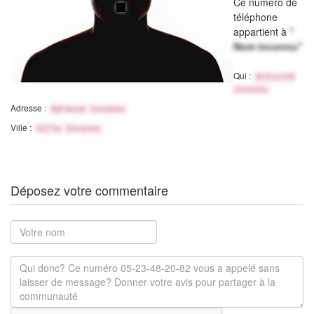
Ce numéro de
téléphone
appartient à
"
Nom inconnu"
Qui :
Activité
inconnu
Adresse :
Adresse inconnu
Ville :
Ville Inconnu
Déposez votre commentaire