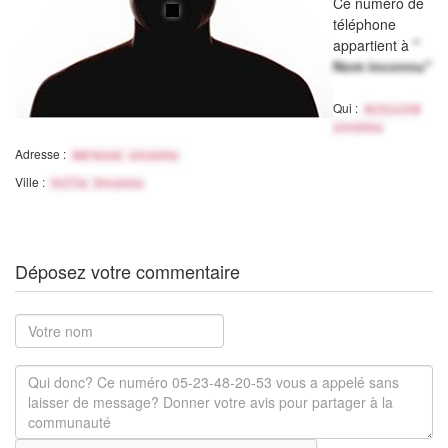
Ce numéro de
téléphone
appartient à
"
Nom inconnu"
Qui :
Activité
inconnu
Adresse :
Adresse inconnu
Ville :
Ville Inconnu
Déposez votre commentaire