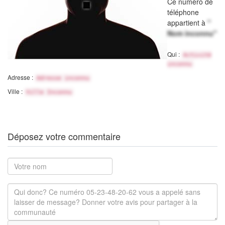
Ce numéro de
téléphone
appartient à
"
Nom inconnu"
Qui :
Activité
inconnu
Adresse :
Adresse inconnu
Ville :
Ville Inconnu
Déposez votre commentaire