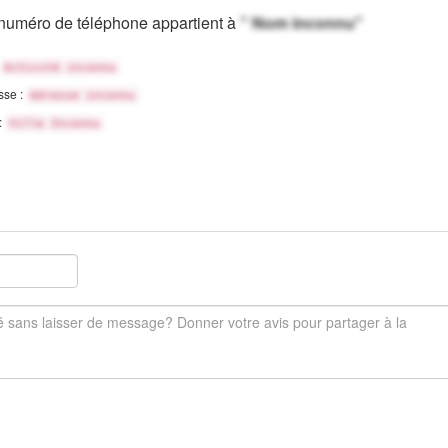
numéro de téléphone appartient à
" Nom inconnu"
Activité inconnu
sse :
Adresse inconnu
 :
Ville Inconnu