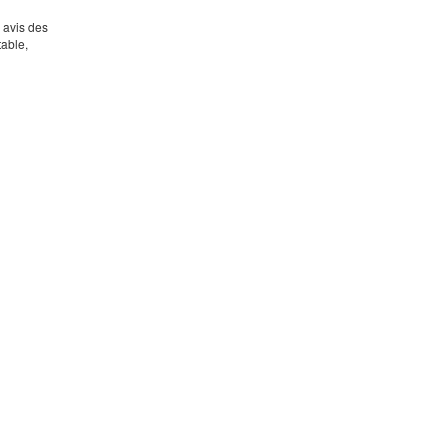
s avis des
table,