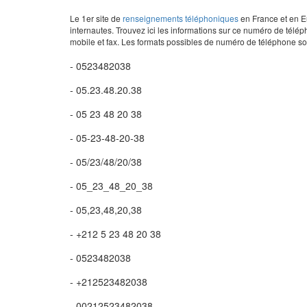
Le 1er site de
renseignements téléphoniques
en France et en Eu
internautes. Trouvez ici les informations sur ce numéro de télép
mobile et fax. Les formats possibles de numéro de téléphone son
- 0523482038
- 05.23.48.20.38
- 05 23 48 20 38
- 05-23-48-20-38
- 05/23/48/20/38
- 05_23_48_20_38
- 05,23,48,20,38
- +212 5 23 48 20 38
- 0523482038
- +212523482038
- 00212523482038