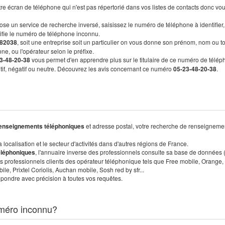
re écran de téléphone qui n'est pas répertorié dans vos listes de contacts donc vo
ose un service de recherche inversé, saisissez le numéro de téléphone à identifier,
tifie le numéro de téléphone inconnu.
82038
, soit une entreprise soit un particulier on vous donne son prénom, nom ou t
ne, ou l'opérateur selon le préfixe.
3-48-20-38
vous permet d'en apprendre plus sur le titulaire de ce numéro de télép
sitif, négatif ou neutre. Découvrez les avis concernant ce numéro
05-23-48-20-38
.
enseignements téléphoniques
et adresse postal, votre recherche de renseigneme
localisation et le secteur d'activités dans d'autres régions de France.
éléphoniques
, l'annuaire inverse des professionnels consulte sa base de données
s professionnels clients des opérateur téléphonique tels que Free mobile, Orange,
, Prixtel Coriolis, Auchan mobile, Sosh red by sfr...
pondre avec précision à toutes vos requêtes.
méro inconnu?