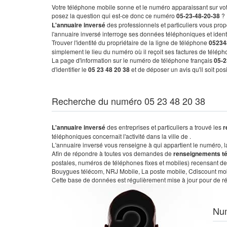
Votre téléphone mobile sonne et le numéro apparaissant sur vot
posez la question qui est-ce donc ce numéro
05-23-48-20-38
?
L'annuaire inversé
des professionnels et particuliers vous prop
l'annuaire inversé interroge ses données téléphoniques et iden
Trouver l'identité du propriétaire de la ligne de téléphone
05234
simplement le lieu du numéro où il reçoit ses factures de télépho
La page d'information sur le numéro de téléphone français
05-2
d'identifier le
05 23 48 20 38
et de déposer un avis qu'il soit po
Recherche du numéro 05 23 48 20 38
L'annuaire inversé
des entreprises et particuliers a trouvé les
r
téléphoniques concernait l'activité dans la ville de .
L'annuaire inversé vous renseigne à qui appartient le numéro, la 
Afin de répondre à toutes vos demandes de
renseignements t
postales, numéros de téléphones fixes et mobiles) recensant de
Bouygues télécom, NRJ Mobile, La poste mobile, Cdiscount mobile
Cette base de données est régulièrement mise à jour pour de ré
Nu