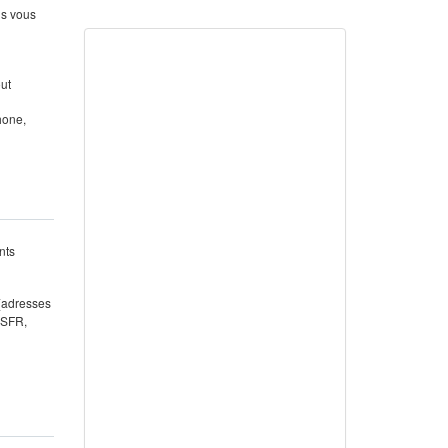
us vous
out
hone,
nts
 (adresses
 SFR,