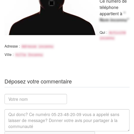
Ce numéro de
téléphone
appartient à
"
Nom inconnu"
Qui :
Activité
inconnu
Adresse :
Adresse inconnu
Ville :
Ville Inconnu
Déposez votre commentaire