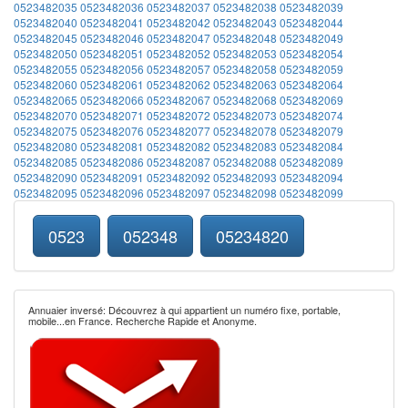
0523482035
0523482036
0523482037
0523482038
0523482039
0523482040
0523482041
0523482042
0523482043
0523482044
0523482045
0523482046
0523482047
0523482048
0523482049
0523482050
0523482051
0523482052
0523482053
0523482054
0523482055
0523482056
0523482057
0523482058
0523482059
0523482060
0523482061
0523482062
0523482063
0523482064
0523482065
0523482066
0523482067
0523482068
0523482069
0523482070
0523482071
0523482072
0523482073
0523482074
0523482075
0523482076
0523482077
0523482078
0523482079
0523482080
0523482081
0523482082
0523482083
0523482084
0523482085
0523482086
0523482087
0523482088
0523482089
0523482090
0523482091
0523482092
0523482093
0523482094
0523482095
0523482096
0523482097
0523482098
0523482099
0523
052348
05234820
Annuaier inversé: Découvrez à qui appartient un numéro fixe, portable,
mobile...en France. Recherche Rapide et Anonyme.