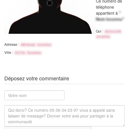
Ce numéro de
téléphone
appartient à
"
Nom inconnu"
Qui :
Activité
inconnu
Adresse :
Adresse inconnu
Ville :
Ville Inconnu
Déposez votre commentaire