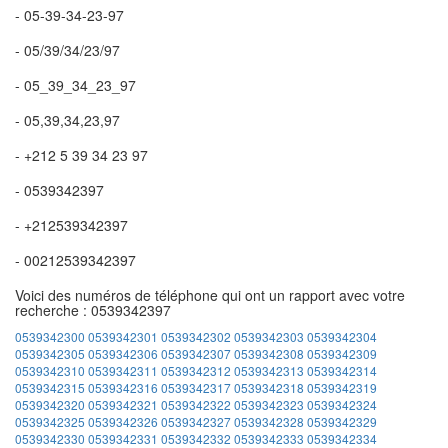
- 05-39-34-23-97
- 05/39/34/23/97
- 05_39_34_23_97
- 05,39,34,23,97
- +212 5 39 34 23 97
- 0539342397
- +212539342397
- 00212539342397
Voici des numéros de téléphone qui ont un rapport avec votre
recherche : 0539342397
0539342300
0539342301
0539342302
0539342303
0539342304
0539342305
0539342306
0539342307
0539342308
0539342309
0539342310
0539342311
0539342312
0539342313
0539342314
0539342315
0539342316
0539342317
0539342318
0539342319
0539342320
0539342321
0539342322
0539342323
0539342324
0539342325
0539342326
0539342327
0539342328
0539342329
0539342330
0539342331
0539342332
0539342333
0539342334