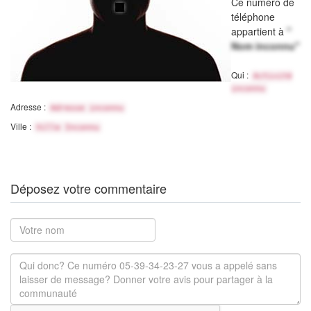
Ce numéro de
téléphone
appartient à
"
Nom inconnu"
Qui :
Activité
inconnu
Adresse :
Adresse inconnu
Ville :
Ville Inconnu
Déposez votre commentaire