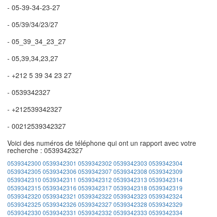
- 05-39-34-23-27
- 05/39/34/23/27
- 05_39_34_23_27
- 05,39,34,23,27
- +212 5 39 34 23 27
- 0539342327
- +212539342327
- 00212539342327
Voici des numéros de téléphone qui ont un rapport avec votre
recherche : 0539342327
0539342300
0539342301
0539342302
0539342303
0539342304
0539342305
0539342306
0539342307
0539342308
0539342309
0539342310
0539342311
0539342312
0539342313
0539342314
0539342315
0539342316
0539342317
0539342318
0539342319
0539342320
0539342321
0539342322
0539342323
0539342324
0539342325
0539342326
0539342327
0539342328
0539342329
0539342330
0539342331
0539342332
0539342333
0539342334