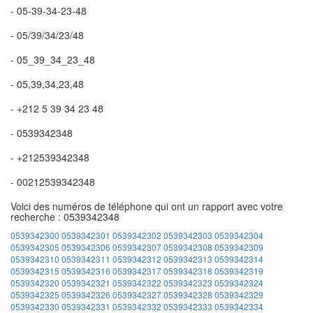
- 05-39-34-23-48
- 05/39/34/23/48
- 05_39_34_23_48
- 05,39,34,23,48
- +212 5 39 34 23 48
- 0539342348
- +212539342348
- 00212539342348
Voici des numéros de téléphone qui ont un rapport avec votre
recherche : 0539342348
0539342300
0539342301
0539342302
0539342303
0539342304
0539342305
0539342306
0539342307
0539342308
0539342309
0539342310
0539342311
0539342312
0539342313
0539342314
0539342315
0539342316
0539342317
0539342318
0539342319
0539342320
0539342321
0539342322
0539342323
0539342324
0539342325
0539342326
0539342327
0539342328
0539342329
0539342330
0539342331
0539342332
0539342333
0539342334