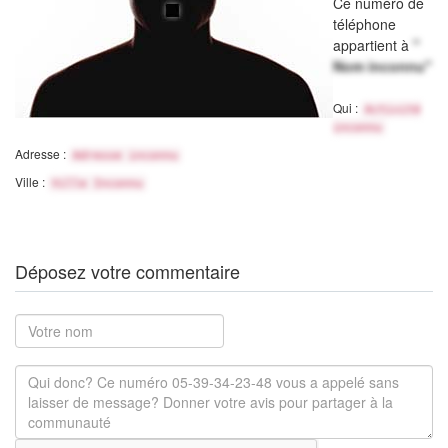
Ce numéro de
téléphone
appartient à
"
Nom inconnu"
Qui :
Activité
inconnu
Adresse :
Adresse inconnu
Ville :
Ville Inconnu
Déposez votre commentaire