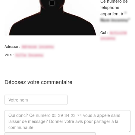
Ce numéro de
téléphone
appartient à
"
Nom inconnu"
Qui :
Activité
inconnu
Adresse :
Adresse inconnu
Ville :
Ville Inconnu
Déposez votre commentaire