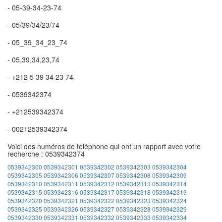
- 05-39-34-23-74
- 05/39/34/23/74
- 05_39_34_23_74
- 05,39,34,23,74
- +212 5 39 34 23 74
- 0539342374
- +212539342374
- 00212539342374
Voici des numéros de téléphone qui ont un rapport avec votre
recherche : 0539342374
0539342300
0539342301
0539342302
0539342303
0539342304
0539342305
0539342306
0539342307
0539342308
0539342309
0539342310
0539342311
0539342312
0539342313
0539342314
0539342315
0539342316
0539342317
0539342318
0539342319
0539342320
0539342321
0539342322
0539342323
0539342324
0539342325
0539342326
0539342327
0539342328
0539342329
0539342330
0539342331
0539342332
0539342333
0539342334