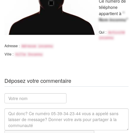
Ce numéro de
téléphone
appartient à
"
Nom inconnu"
Qui :
Activité
inconnu
Adresse :
Adresse inconnu
Ville :
Ville Inconnu
Déposez votre commentaire