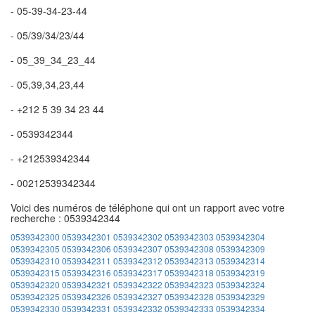
- 05-39-34-23-44
- 05/39/34/23/44
- 05_39_34_23_44
- 05,39,34,23,44
- +212 5 39 34 23 44
- 0539342344
- +212539342344
- 00212539342344
Voici des numéros de téléphone qui ont un rapport avec votre
recherche : 0539342344
0539342300
0539342301
0539342302
0539342303
0539342304
0539342305
0539342306
0539342307
0539342308
0539342309
0539342310
0539342311
0539342312
0539342313
0539342314
0539342315
0539342316
0539342317
0539342318
0539342319
0539342320
0539342321
0539342322
0539342323
0539342324
0539342325
0539342326
0539342327
0539342328
0539342329
0539342330
0539342331
0539342332
0539342333
0539342334