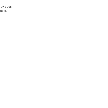
s avis des
table,