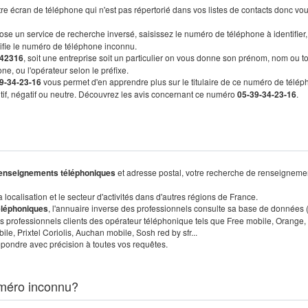
re écran de téléphone qui n'est pas répertorié dans vos listes de contacts donc vo
ose un service de recherche inversé, saisissez le numéro de téléphone à identifier,
tifie le numéro de téléphone inconnu.
42316
, soit une entreprise soit un particulier on vous donne son prénom, nom ou t
ne, ou l'opérateur selon le préfixe.
9-34-23-16
vous permet d'en apprendre plus sur le titulaire de ce numéro de télép
sitif, négatif ou neutre. Découvrez les avis concernant ce numéro
05-39-34-23-16
.
enseignements téléphoniques
et adresse postal, votre recherche de renseigneme
localisation et le secteur d'activités dans d'autres régions de France.
éléphoniques
, l'annuaire inverse des professionnels consulte sa base de données
s professionnels clients des opérateur téléphonique tels que Free mobile, Orange,
, Prixtel Coriolis, Auchan mobile, Sosh red by sfr...
pondre avec précision à toutes vos requêtes.
méro inconnu?