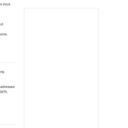
us vous
out
hone,
nts
 (adresses
 SFR,