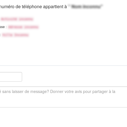
numéro de téléphone appartient à
" Nom inconnu"
Activité inconnu
sse :
Adresse inconnu
 :
Ville Inconnu