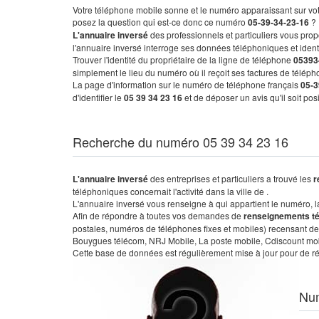
Votre téléphone mobile sonne et le numéro apparaissant sur vot
posez la question qui est-ce donc ce numéro
05-39-34-23-16
?
L'annuaire inversé
des professionnels et particuliers vous prop
l'annuaire inversé interroge ses données téléphoniques et iden
Trouver l'identité du propriétaire de la ligne de téléphone
05393
simplement le lieu du numéro où il reçoit ses factures de télépho
La page d'information sur le numéro de téléphone français
05-3
d'identifier le
05 39 34 23 16
et de déposer un avis qu'il soit po
Recherche du numéro 05 39 34 23 16
L'annuaire inversé
des entreprises et particuliers a trouvé les
r
téléphoniques concernait l'activité dans la ville de .
L'annuaire inversé vous renseigne à qui appartient le numéro, la 
Afin de répondre à toutes vos demandes de
renseignements t
postales, numéros de téléphones fixes et mobiles) recensant de
Bouygues télécom, NRJ Mobile, La poste mobile, Cdiscount mobile
Cette base de données est régulièrement mise à jour pour de ré
Nu