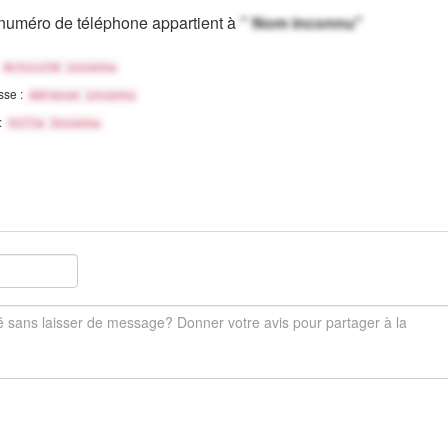
numéro de téléphone appartient à
" Nom inconnu"
Activité inconnu
sse :
Adresse inconnu
 :
Ville Inconnu