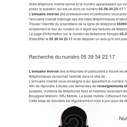
Votre téléphone mobile sonne et le numéro apparaissant sur vot
posez la question qui est-ce donc ce numéro
05-39-34-23-17
?
L'annuaire inversé
des professionnels et particuliers vous prop
l'annuaire inversé interroge ses données téléphoniques et iden
Trouver l'identité du propriétaire de la ligne de téléphone
05393
simplement le lieu du numéro où il reçoit ses factures de télépho
La page d'information sur le numéro de téléphone français
05-3
d'identifier le
05 39 34 23 17
et de déposer un avis qu'il soit po
Recherche du numéro 05 39 34 23 17
L'annuaire inversé
des entreprises et particuliers a trouvé les
r
téléphoniques concernait l'activité dans la ville de .
L'annuaire inversé vous renseigne à qui appartient le numéro, la 
Afin de répondre à toutes vos demandes de
renseignements t
postales, numéros de téléphones fixes et mobiles) recensant de
Bouygues télécom, NRJ Mobile, La poste mobile, Cdiscount mobile
Cette base de données est régulièrement mise à jour pour de ré
Nu