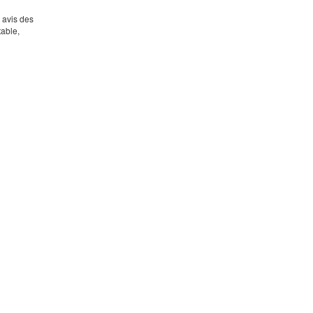
s avis des
table,