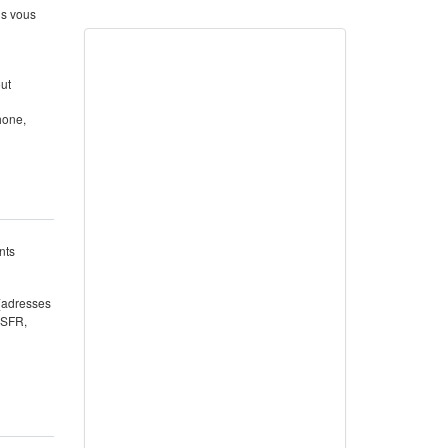
us vous
out
hone,
nts
 (adresses
 SFR,