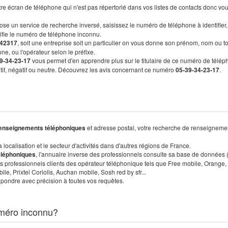
re écran de téléphone qui n'est pas répertorié dans vos listes de contacts donc vo
ose un service de recherche inversé, saisissez le numéro de téléphone à identifier,
tifie le numéro de téléphone inconnu.
42317
, soit une entreprise soit un particulier on vous donne son prénom, nom ou t
ne, ou l'opérateur selon le préfixe.
9-34-23-17
vous permet d'en apprendre plus sur le titulaire de ce numéro de télép
sitif, négatif ou neutre. Découvrez les avis concernant ce numéro
05-39-34-23-17
.
enseignements téléphoniques
et adresse postal, votre recherche de renseigneme
localisation et le secteur d'activités dans d'autres régions de France.
éléphoniques
, l'annuaire inverse des professionnels consulte sa base de données
s professionnels clients des opérateur téléphonique tels que Free mobile, Orange,
, Prixtel Coriolis, Auchan mobile, Sosh red by sfr...
pondre avec précision à toutes vos requêtes.
méro inconnu?