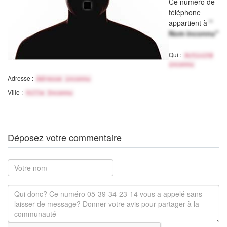
Ce numéro de
téléphone
appartient à
"
Nom inconnu"
Qui :
Activité
inconnu
Adresse :
Adresse inconnu
Ville :
Ville Inconnu
Déposez votre commentaire