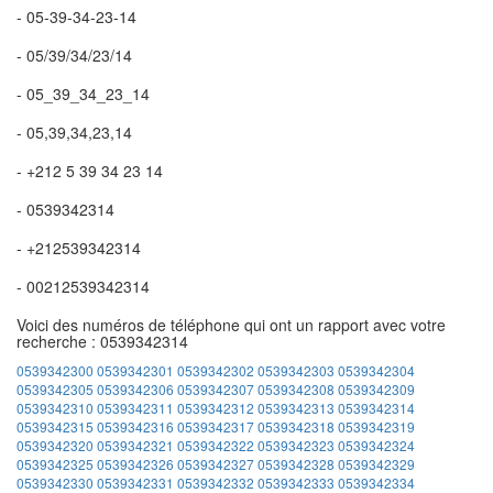
- 05-39-34-23-14
- 05/39/34/23/14
- 05_39_34_23_14
- 05,39,34,23,14
- +212 5 39 34 23 14
- 0539342314
- +212539342314
- 00212539342314
Voici des numéros de téléphone qui ont un rapport avec votre
recherche : 0539342314
0539342300
0539342301
0539342302
0539342303
0539342304
0539342305
0539342306
0539342307
0539342308
0539342309
0539342310
0539342311
0539342312
0539342313
0539342314
0539342315
0539342316
0539342317
0539342318
0539342319
0539342320
0539342321
0539342322
0539342323
0539342324
0539342325
0539342326
0539342327
0539342328
0539342329
0539342330
0539342331
0539342332
0539342333
0539342334