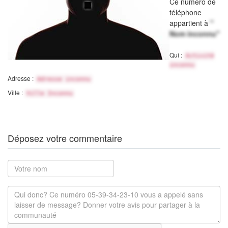
Ce numéro de
téléphone
appartient à
"
Nom inconnu"
Qui :
Activité
inconnu
Adresse :
Adresse inconnu
Ville :
Ville Inconnu
Déposez votre commentaire