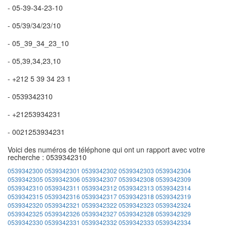
- 05-39-34-23-10
- 05/39/34/23/10
- 05_39_34_23_10
- 05,39,34,23,10
- +212 5 39 34 23 1
- 0539342310
- +21253934231
- 0021253934231
Voici des numéros de téléphone qui ont un rapport avec votre
recherche : 0539342310
0539342300
0539342301
0539342302
0539342303
0539342304
0539342305
0539342306
0539342307
0539342308
0539342309
0539342310
0539342311
0539342312
0539342313
0539342314
0539342315
0539342316
0539342317
0539342318
0539342319
0539342320
0539342321
0539342322
0539342323
0539342324
0539342325
0539342326
0539342327
0539342328
0539342329
0539342330
0539342331
0539342332
0539342333
0539342334