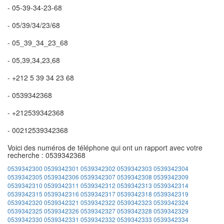
- 05-39-34-23-68
- 05/39/34/23/68
- 05_39_34_23_68
- 05,39,34,23,68
- +212 5 39 34 23 68
- 0539342368
- +212539342368
- 00212539342368
Voici des numéros de téléphone qui ont un rapport avec votre
recherche : 0539342368
0539342300
0539342301
0539342302
0539342303
0539342304
0539342305
0539342306
0539342307
0539342308
0539342309
0539342310
0539342311
0539342312
0539342313
0539342314
0539342315
0539342316
0539342317
0539342318
0539342319
0539342320
0539342321
0539342322
0539342323
0539342324
0539342325
0539342326
0539342327
0539342328
0539342329
0539342330
0539342331
0539342332
0539342333
0539342334