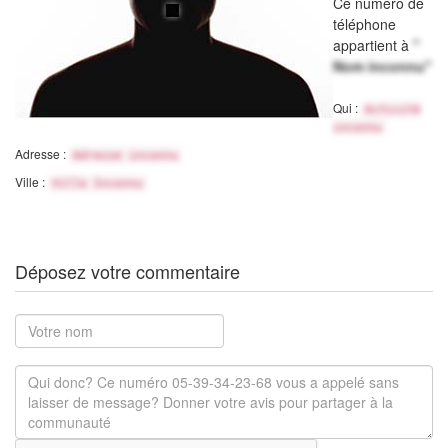
Ce numéro de
téléphone
appartient à
"
Nom inconnu"
Qui :
Activité
inconnu
Adresse :
Adresse inconnu
Ville :
Ville Inconnu
Déposez votre commentaire