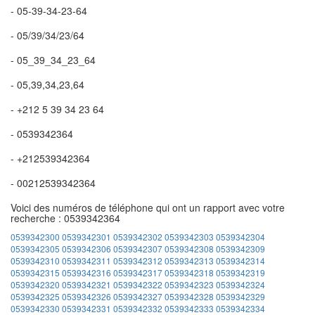
- 05-39-34-23-64
- 05/39/34/23/64
- 05_39_34_23_64
- 05,39,34,23,64
- +212 5 39 34 23 64
- 0539342364
- +212539342364
- 00212539342364
Voici des numéros de téléphone qui ont un rapport avec votre
recherche : 0539342364
0539342300
0539342301
0539342302
0539342303
0539342304
0539342305
0539342306
0539342307
0539342308
0539342309
0539342310
0539342311
0539342312
0539342313
0539342314
0539342315
0539342316
0539342317
0539342318
0539342319
0539342320
0539342321
0539342322
0539342323
0539342324
0539342325
0539342326
0539342327
0539342328
0539342329
0539342330
0539342331
0539342332
0539342333
0539342334