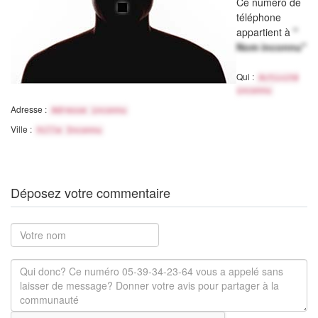
Ce numéro de
téléphone
appartient à
"
Nom inconnu"
Qui :
Activité
inconnu
Adresse :
Adresse inconnu
Ville :
Ville Inconnu
Déposez votre commentaire