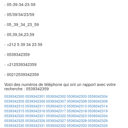
- 05-39-34-23-59
- 05/39/34/23/59
- 05_39_34_23_59
- 05,39,34,23,59
- +212 5 39 34 23 59
- 0539342359
- +212539342359
- 00212539342359
Voici des numéros de téléphone qui ont un rapport avec votre
recherche : 0539342359
0539342300
0539342301
0539342302
0539342303
0539342304
0539342305
0539342306
0539342307
0539342308
0539342309
0539342310
0539342311
0539342312
0539342313
0539342314
0539342315
0539342316
0539342317
0539342318
0539342319
0539342320
0539342321
0539342322
0539342323
0539342324
0539342325
0539342326
0539342327
0539342328
0539342329
0539342330
0539342331
0539342332
0539342333
0539342334