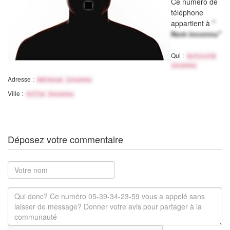
Ce numéro de
téléphone
appartient à
"
Nom inconnu"
Qui :
Activité
inconnu
Adresse :
Adresse inconnu
Ville :
Ville Inconnu
Déposez votre commentaire