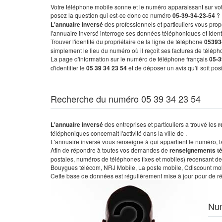
Votre téléphone mobile sonne et le numéro apparaissant sur vot
posez la question qui est-ce donc ce numéro
05-39-34-23-54
?
L'annuaire inversé
des professionnels et particuliers vous prop
l'annuaire inversé interroge ses données téléphoniques et iden
Trouver l'identité du propriétaire de la ligne de téléphone
05393
simplement le lieu du numéro où il reçoit ses factures de télépho
La page d'information sur le numéro de téléphone français
05-3
d'identifier le
05 39 34 23 54
et de déposer un avis qu'il soit po
Recherche du numéro 05 39 34 23 54
L'annuaire inversé
des entreprises et particuliers a trouvé les
r
téléphoniques concernait l'activité dans la ville de .
L'annuaire inversé vous renseigne à qui appartient le numéro, la 
Afin de répondre à toutes vos demandes de
renseignements t
postales, numéros de téléphones fixes et mobiles) recensant de
Bouygues télécom, NRJ Mobile, La poste mobile, Cdiscount mobile
Cette base de données est régulièrement mise à jour pour de ré
Nu