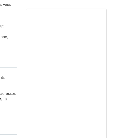
us vous
out
hone,
nts
 (adresses
 SFR,