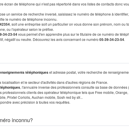
re écran de téléphone qui n'est pas répertorié dans vos listes de contacts donc vo
ose un service de recherche inversé, saisissez le numéro de téléphone à identifier,
tifie le numéro de téléphone inconnu.
42354
, soit une entreprise soit un particulier on vous donne son prénom, nom ou t
ne, ou l'opérateur selon le préfixe.
9-34-23-54
vous permet d'en apprendre plus sur le titulaire de ce numéro de télép
sitif, négatif ou neutre. Découvrez les avis concernant ce numéro
05-39-34-23-54
.
enseignements téléphoniques
et adresse postal, votre recherche de renseigneme
localisation et le secteur d'activités dans d'autres régions de France.
éléphoniques
, l'annuaire inverse des professionnels consulte sa base de données
s professionnels clients des opérateur téléphonique tels que Free mobile, Orange,
, Prixtel Coriolis, Auchan mobile, Sosh red by sfr...
pondre avec précision à toutes vos requêtes.
méro inconnu?