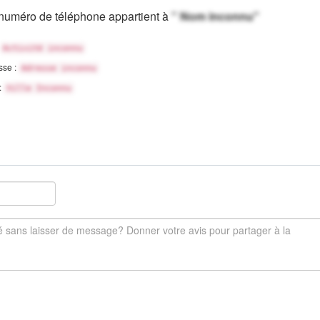
numéro de téléphone appartient à
" Nom inconnu"
Activité inconnu
sse :
Adresse inconnu
 :
Ville Inconnu