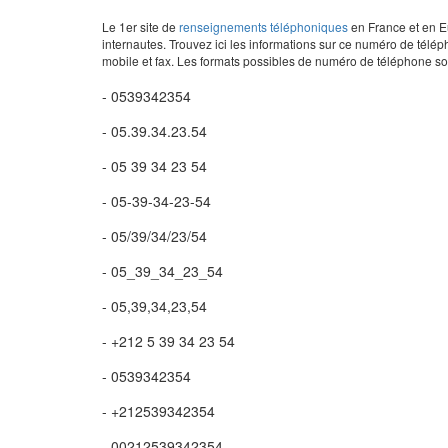
Le 1er site de
renseignements téléphoniques
en France et en Eu
internautes. Trouvez ici les informations sur ce numéro de télép
mobile et fax. Les formats possibles de numéro de téléphone son
- 0539342354
- 05.39.34.23.54
- 05 39 34 23 54
- 05-39-34-23-54
- 05/39/34/23/54
- 05_39_34_23_54
- 05,39,34,23,54
- +212 5 39 34 23 54
- 0539342354
- +212539342354
- 00212539342354