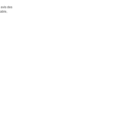
s avis des
table,